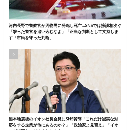
河内長野で警察官が刃物男に発砲し死亡…SNSでは擁護相次ぐ
「撃った警官を追い込むなよ」「正当な判断として支持しま
す「市民を守った判断」
熊本地震後のイオン社長会見にSNS賛辞「これだけ誠実な対
応をする企業が他にあるのか？」「政治家よ見習え」「イオ