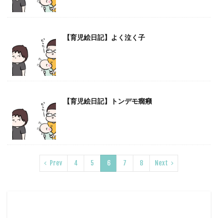
【育児絵日記】よく泣く子
【育児絵日記】トンデモ癇癪
Prev
4
5
6
7
8
Next