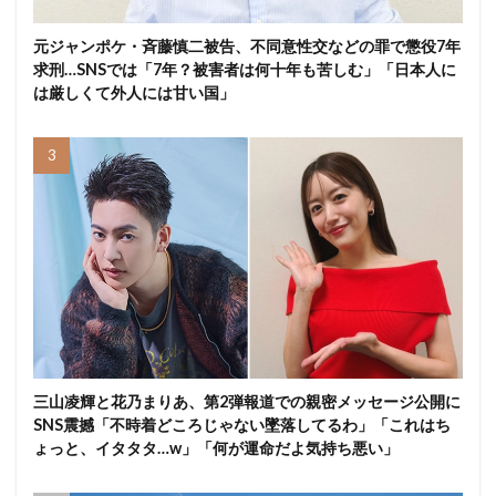
元ジャンポケ・斉藤慎二被告、不同意性交などの罪で懲役7年
求刑…SNSでは「7年？被害者は何十年も苦しむ」「日本人に
は厳しくて外人には甘い国」
三山凌輝と花乃まりあ、第2弾報道での親密メッセージ公開に
SNS震撼「不時着どころじゃない墜落してるわ」「これはち
ょっと、イタタタ…w」「何が運命だよ気持ち悪い」