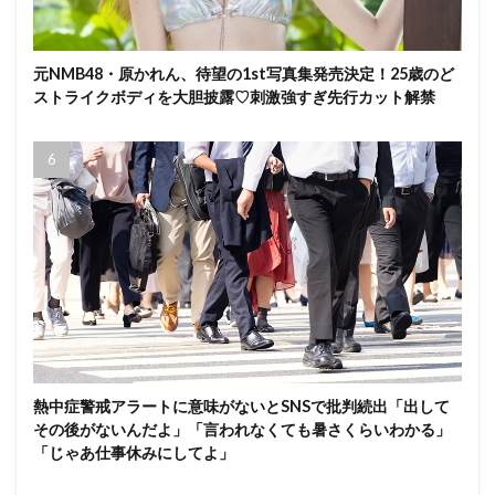
元NMB48・原かれん、待望の1st写真集発売決定！25歳のど
ストライクボディを大胆披露♡刺激強すぎ先行カット解禁
熱中症警戒アラートに意味がないとSNSで批判続出「出して
その後がないんだよ」「言われなくても暑さくらいわかる」
「じゃあ仕事休みにしてよ」