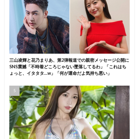
三山凌輝と花乃まりあ、第2弾報道での親密メッセージ公開に
SNS震撼「不時着どころじゃない墜落してるわ」「これはち
ょっと、イタタタ…w」「何が運命だよ気持ち悪い」