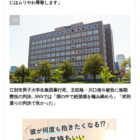
にはムリやわ尊敬します」
江別市男子大学生集団暴行死、主犯格・川口侑斗被告に無期
懲役の判決…SNSでは「塀の中で絶望感を噛み締めろ」「求刑
通りの判決で良かった」