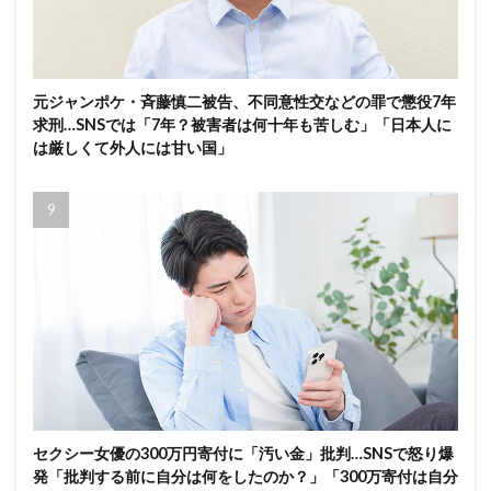
元ジャンポケ・斉藤慎二被告、不同意性交などの罪で懲役7年
求刑…SNSでは「7年？被害者は何十年も苦しむ」「日本人に
は厳しくて外人には甘い国」
セクシー女優の300万円寄付に「汚い金」批判…SNSで怒り爆
発「批判する前に自分は何をしたのか？」「300万寄付は自分