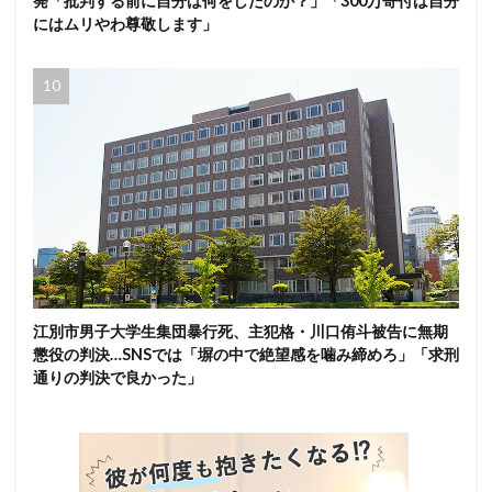
発「批判する前に自分は何をしたのか？」「300万寄付は自分
にはムリやわ尊敬します」
江別市男子大学生集団暴行死、主犯格・川口侑斗被告に無期
懲役の判決…SNSでは「塀の中で絶望感を噛み締めろ」「求刑
通りの判決で良かった」