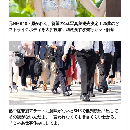
元NMB48・原かれん、待望の1st写真集発売決定！25歳のど
ストライクボディを大胆披露♡刺激強すぎ先行カット解禁
熱中症警戒アラートに意味がないとSNSで批判続出「出して
その後がないんだよ」「言われなくても暑さくらいわかる」
「じゃあ仕事休みにしてよ」