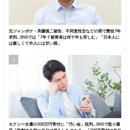
元ジャンポケ・斉藤慎二被告、不同意性交などの罪で懲役7年
求刑…SNSでは「7年？被害者は何十年も苦しむ」「日本人に
は厳しくて外人には甘い国」
セクシー女優の300万円寄付に「汚い金」批判…SNSで怒り爆