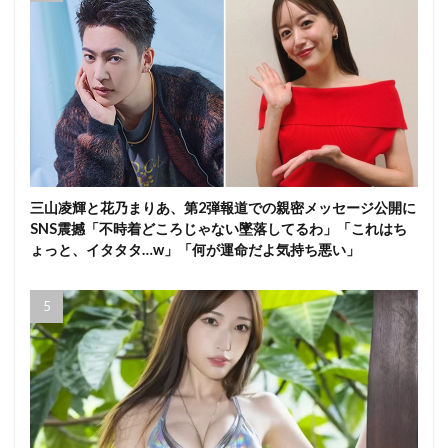
三山凌輝と花乃まりあ、第2弾報道での親密メッセージ公開に
SNS震撼「不時着どころじゃない墜落してるわ」「これはち
ょっと、イタタタ…w」「何が運命だよ気持ち悪い」