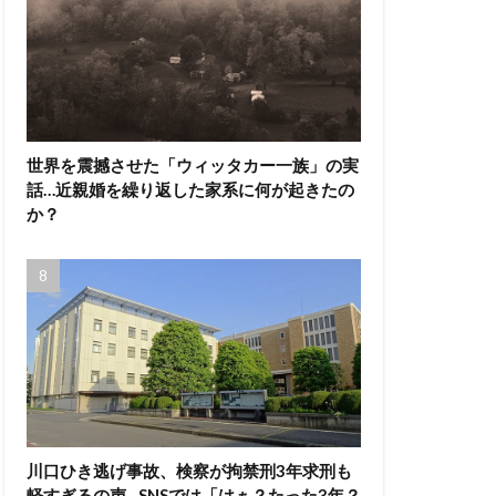
世界を震撼させた「ウィッタカー一族」の実
話…近親婚を繰り返した家系に何が起きたの
か？
川口ひき逃げ事故、検察が拘禁刑3年求刑も
軽すぎるの声…SNSでは「はぁ？たった3年？