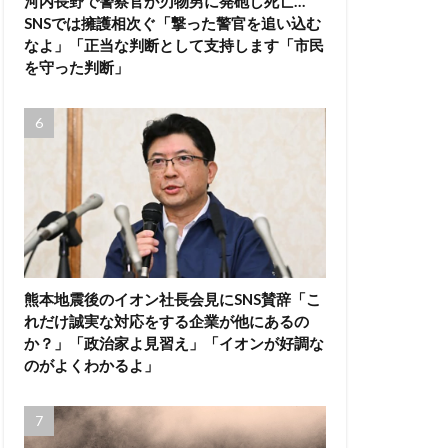
河内長野で警察官が刃物男に発砲し死亡…
SNSでは擁護相次ぐ「撃った警官を追い込む
なよ」「正当な判断として支持します「市民
を守った判断」
熊本地震後のイオン社長会見にSNS賛辞「こ
れだけ誠実な対応をする企業が他にあるの
か？」「政治家よ見習え」「イオンが好調な
のがよくわかるよ」