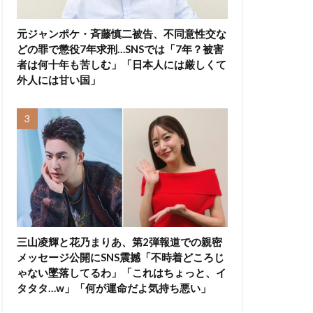
元ジャンポケ・斉藤慎二被告、不同意性交な
どの罪で懲役7年求刑…SNSでは「7年？被害
者は何十年も苦しむ」「日本人には厳しくて
外人には甘い国」
三山凌輝と花乃まりあ、第2弾報道での親密
メッセージ公開にSNS震撼「不時着どころじ
ゃない墜落してるわ」「これはちょっと、イ
タタタ…w」「何が運命だよ気持ち悪い」