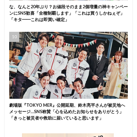
な、なんと20年ぶり？お値段そのまま2個増量の神キャンペー
ンにSNS歓喜「全種制覇します」「これは買うしかねぇぞ」
「キタ━━これは即買い確定」
劇場版『TOKYO MER』公開延期、鈴木亮平さんが被災地へ
メッセージ…SNS称賛「心を込めたお知らせをありがとう」
「きっと被災者や救助に届いていると思います」