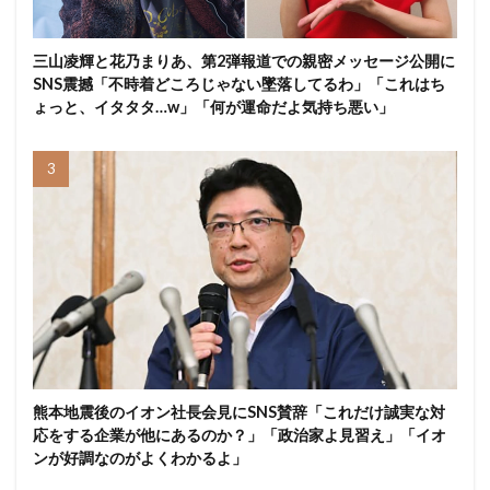
三山凌輝と花乃まりあ、第2弾報道での親密メッセージ公開に
SNS震撼「不時着どころじゃない墜落してるわ」「これはち
ょっと、イタタタ…w」「何が運命だよ気持ち悪い」
熊本地震後のイオン社長会見にSNS賛辞「これだけ誠実な対
応をする企業が他にあるのか？」「政治家よ見習え」「イオ
ンが好調なのがよくわかるよ」