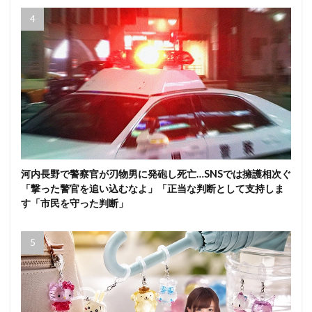
河内長野で警察官が刃物男に発砲し死亡…SNSでは擁護相次ぐ
「撃った警官を追い込むなよ」「正当な判断として支持しま
す「市民を守った判断」