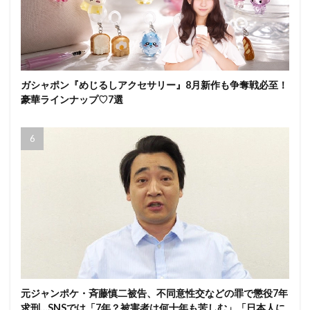
ガシャポン『めじるしアクセサリー』8月新作も争奪戦必至！
豪華ラインナップ♡7選
元ジャンポケ・斉藤慎二被告、不同意性交などの罪で懲役7年
求刑…SNSでは「7年？被害者は何十年も苦しむ」「日本人に