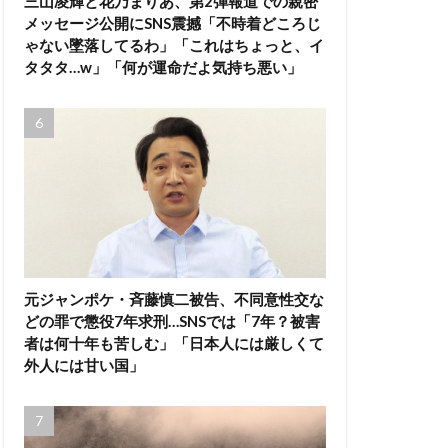
三山凌輝と花乃まりあ、第2弾報道での親密
メッセージ公開にSNS震撼「不時着どころじ
ゃない墜落してるわ」「これはちょっと、イ
タタタ…w」「何が運命だよ気持ち悪い」
元ジャンポケ・斉藤慎二被告、不同意性交な
どの罪で懲役7年求刑…SNSでは「7年？被害
者は何十年も苦しむ」「日本人には厳しくて
外人には甘い国」