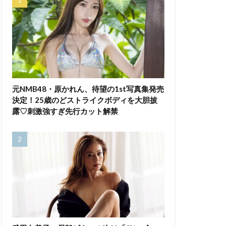
元NMB48・原かれん、待望の1st写真集発売
決定！25歳のどストライクボディを大胆披
露♡刺激強すぎ先行カット解禁