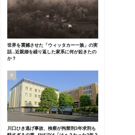
世界を震撼させた「ウィッタカー一族」の実
話…近親婚を繰り返した家系に何が起きたの
か？
川口ひき逃げ事故、検察が拘禁刑3年求刑も
軽すぎるの声…SNSでは「はぁ？たった3年？