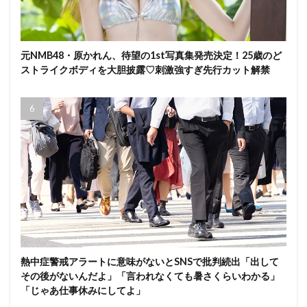
元NMB48・原かれん、待望の1st写真集発売決定！25歳のど
ストライクボディを大胆披露♡刺激強すぎ先行カット解禁
熱中症警戒アラートに意味がないとSNSで批判続出「出して
その後がないんだよ」「言われなくても暑さくらいわかる」
「じゃあ仕事休みにしてよ」