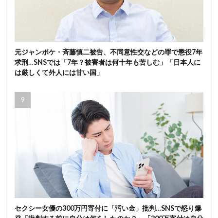
元ジャンポケ・斉藤慎二被告、不同意性交などの罪で懲役7年
求刑…SNSでは「7年？被害者は何十年も苦しむ」「日本人に
は厳しくて外人には甘い国」
セクシー女優の300万円寄付に「汚い金」批判…SNSで怒り爆