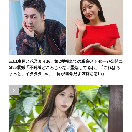
三山凌輝と花乃まりあ、第2弾報道での親密メッセージ公開に
SNS震撼「不時着どころじゃない墜落してるわ」「これはち
ょっと、イタタタ…w」「何が運命だよ気持ち悪い」