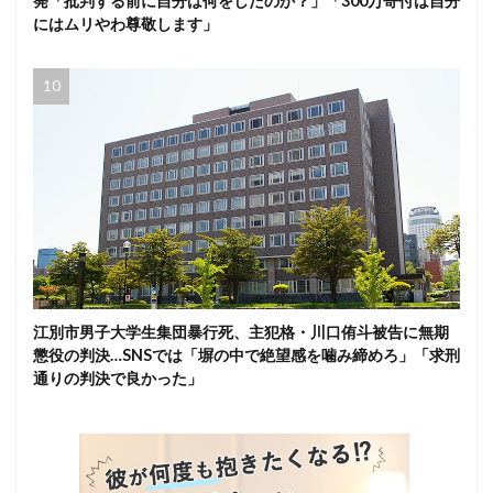
発「批判する前に自分は何をしたのか？」「300万寄付は自分
にはムリやわ尊敬します」
江別市男子大学生集団暴行死、主犯格・川口侑斗被告に無期
懲役の判決…SNSでは「塀の中で絶望感を噛み締めろ」「求刑
通りの判決で良かった」