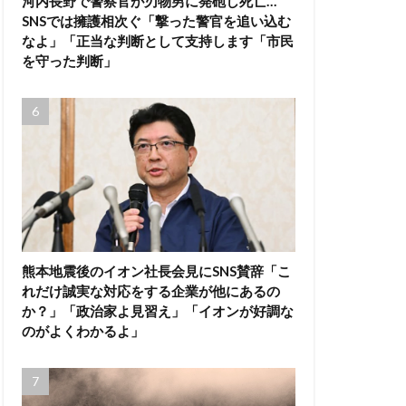
河内長野で警察官が刃物男に発砲し死亡…
SNSでは擁護相次ぐ「撃った警官を追い込む
なよ」「正当な判断として支持します「市民
を守った判断」
熊本地震後のイオン社長会見にSNS賛辞「こ
れだけ誠実な対応をする企業が他にあるの
か？」「政治家よ見習え」「イオンが好調な
のがよくわかるよ」