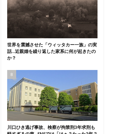
世界を震撼させた「ウィッタカー一族」の実
話…近親婚を繰り返した家系に何が起きたの
か？
川口ひき逃げ事故、検察が拘禁刑3年求刑も
軽すぎるの声…SNSでは「はぁ？たった3年？