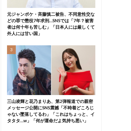
元ジャンポケ・斉藤慎二被告、不同意性交な
どの罪で懲役7年求刑…SNSでは「7年？被害
者は何十年も苦しむ」「日本人には厳しくて
外人には甘い国」
三山凌輝と花乃まりあ、第2弾報道での親密
メッセージ公開にSNS震撼「不時着どころじ
ゃない墜落してるわ」「これはちょっと、イ
タタタ…w」「何が運命だよ気持ち悪い」