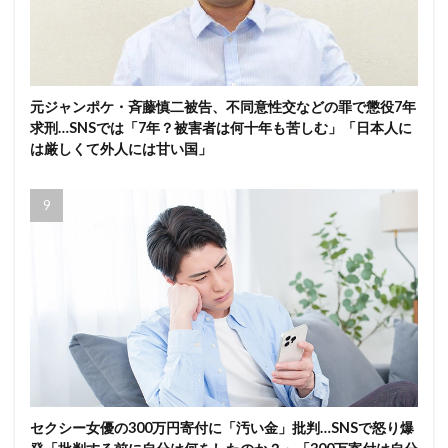
元ジャンポケ・斉藤慎二被告、不同意性交などの罪で懲役7年
求刑…SNSでは「7年？被害者は何十年も苦しむ」「日本人に
は厳しくて外人には甘い国」
セクシー女優の300万円寄付に「汚い金」批判…SNSで怒り爆