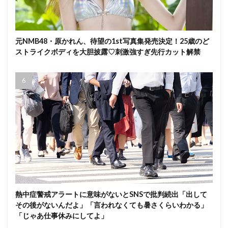
元NMB48・原かれん、待望の1st写真集発売決定！25歳のど
ストライクボディを大胆披露♡刺激強すぎ先行カット解禁
熱中症警戒アラートに意味がないとSNSで批判続出「出して
その後がないんだよ」「言われなくても暑さくらいわかる」
「じゃあ仕事休みにしてよ」