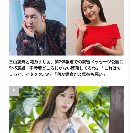
三山凌輝と花乃まりあ、第2弾報道での親密メッセージ公開に
SNS震撼「不時着どころじゃない墜落してるわ」「これはち
ょっと、イタタタ…w」「何が運命だよ気持ち悪い」