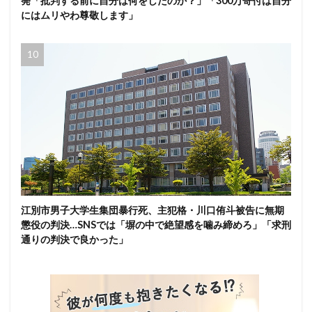
発「批判する前に自分は何をしたのか？」「300万寄付は自分
にはムリやわ尊敬します」
江別市男子大学生集団暴行死、主犯格・川口侑斗被告に無期
懲役の判決…SNSでは「塀の中で絶望感を噛み締めろ」「求刑
通りの判決で良かった」