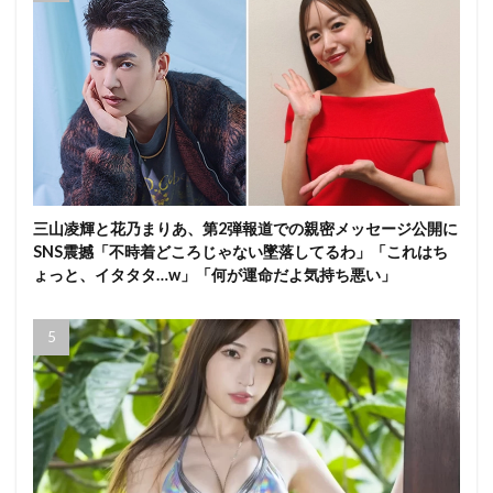
三山凌輝と花乃まりあ、第2弾報道での親密メッセージ公開に
SNS震撼「不時着どころじゃない墜落してるわ」「これはち
ょっと、イタタタ…w」「何が運命だよ気持ち悪い」