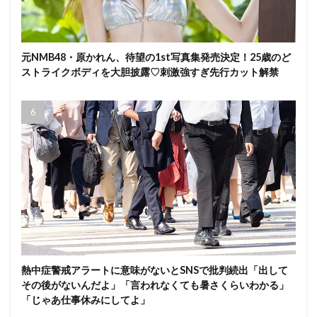
元NMB48・原かれん、待望の1st写真集発売決定！25歳のど
ストライクボディを大胆披露♡刺激強すぎ先行カット解禁
熱中症警戒アラートに意味がないとSNSで批判続出「出して
その後がないんだよ」「言われなくても暑さくらいわかる」
「じゃあ仕事休みにしてよ」