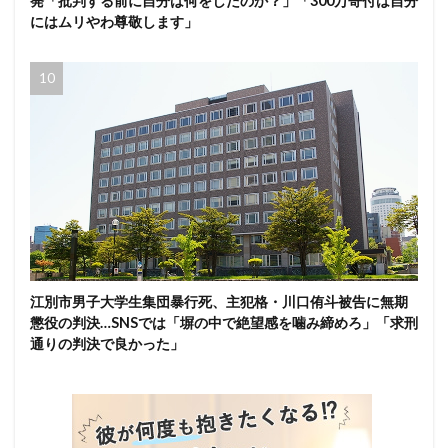
発「批判する前に自分は何をしたのか？」「300万寄付は自分
にはムリやわ尊敬します」
江別市男子大学生集団暴行死、主犯格・川口侑斗被告に無期
懲役の判決…SNSでは「塀の中で絶望感を噛み締めろ」「求刑
通りの判決で良かった」