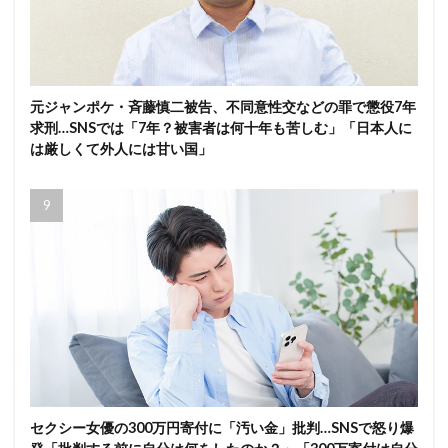
元ジャンポケ・斉藤慎二被告、不同意性交などの罪で懲役7年
求刑…SNSでは「7年？被害者は何十年も苦しむ」「日本人に
は厳しくて外人には甘い国」
セクシー女優の300万円寄付に「汚い金」批判…SNSで怒り爆