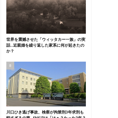
世界を震撼させた「ウィッタカー一族」の実
話…近親婚を繰り返した家系に何が起きたの
か？
川口ひき逃げ事故、検察が拘禁刑3年求刑も
軽すぎるの声…SNSでは「はぁ？たった3年？