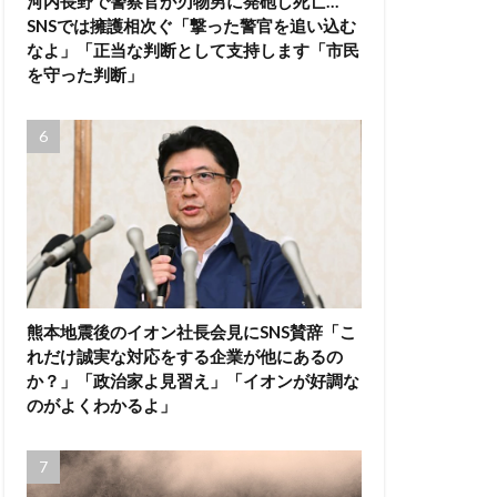
河内長野で警察官が刃物男に発砲し死亡…
SNSでは擁護相次ぐ「撃った警官を追い込む
なよ」「正当な判断として支持します「市民
を守った判断」
熊本地震後のイオン社長会見にSNS賛辞「こ
れだけ誠実な対応をする企業が他にあるの
か？」「政治家よ見習え」「イオンが好調な
のがよくわかるよ」