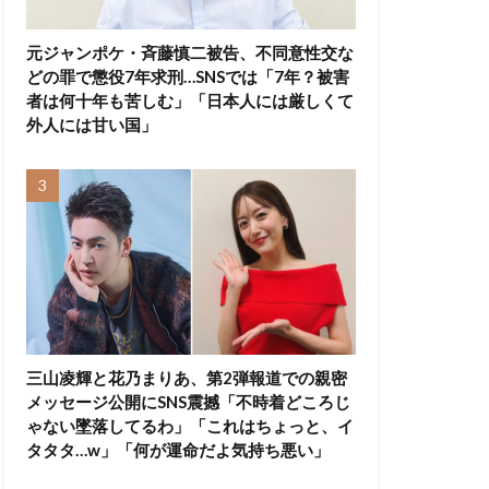
元ジャンポケ・斉藤慎二被告、不同意性交な
どの罪で懲役7年求刑…SNSでは「7年？被害
者は何十年も苦しむ」「日本人には厳しくて
外人には甘い国」
三山凌輝と花乃まりあ、第2弾報道での親密
メッセージ公開にSNS震撼「不時着どころじ
ゃない墜落してるわ」「これはちょっと、イ
タタタ…w」「何が運命だよ気持ち悪い」