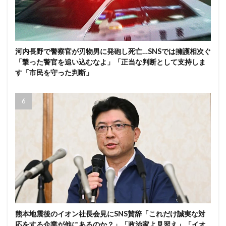
河内長野で警察官が刃物男に発砲し死亡…SNSでは擁護相次ぐ
「撃った警官を追い込むなよ」「正当な判断として支持しま
す「市民を守った判断」
熊本地震後のイオン社長会見にSNS賛辞「これだけ誠実な対
応をする企業が他にあるのか？」「政治家よ見習え」「イオ