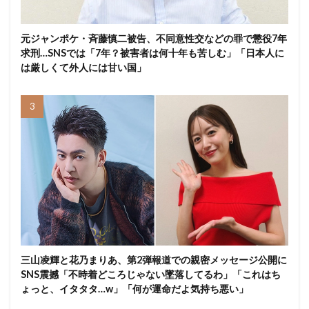
元ジャンポケ・斉藤慎二被告、不同意性交などの罪で懲役7年
求刑…SNSでは「7年？被害者は何十年も苦しむ」「日本人に
は厳しくて外人には甘い国」
三山凌輝と花乃まりあ、第2弾報道での親密メッセージ公開に
SNS震撼「不時着どころじゃない墜落してるわ」「これはち
ょっと、イタタタ…w」「何が運命だよ気持ち悪い」