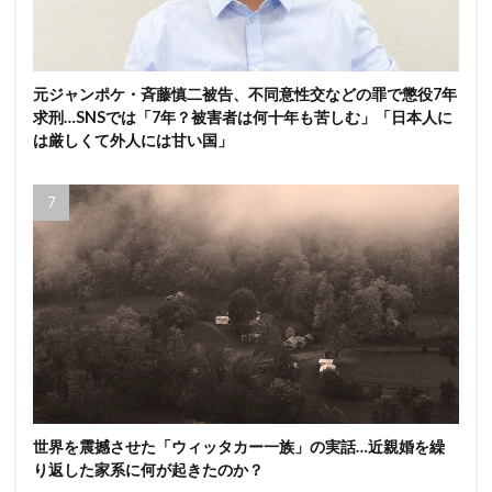
元ジャンポケ・斉藤慎二被告、不同意性交などの罪で懲役7年
求刑…SNSでは「7年？被害者は何十年も苦しむ」「日本人に
は厳しくて外人には甘い国」
世界を震撼させた「ウィッタカー一族」の実話…近親婚を繰
り返した家系に何が起きたのか？