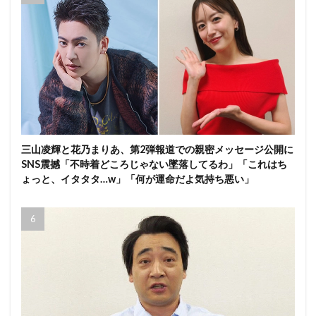
三山凌輝と花乃まりあ、第2弾報道での親密メッセージ公開に
SNS震撼「不時着どころじゃない墜落してるわ」「これはち
ょっと、イタタタ…w」「何が運命だよ気持ち悪い」