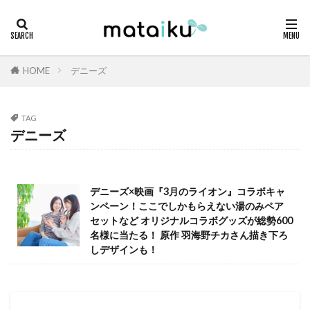
HOME
デニーズ
TAG
デニーズ
デニーズ×映画『3月のライオン』コラボキャ
ンペーン！ここでしかもらえない湯のみペア
セットなど オリジナルコラボグッズが総勢600
名様に当たる！ 原作 羽海野チカさん描き下ろ
しデザインも！