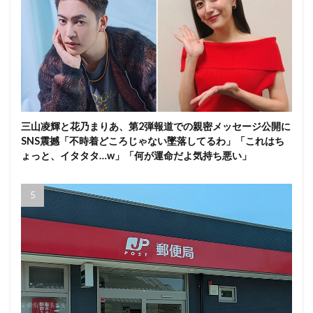
三山凌輝と花乃まりあ、第2弾報道での親密メッセージ公開に
SNS震撼「不時着どころじゃない墜落してるわ」「これはち
ょっと、イタタタ…w」「何が運命だよ気持ち悪い」