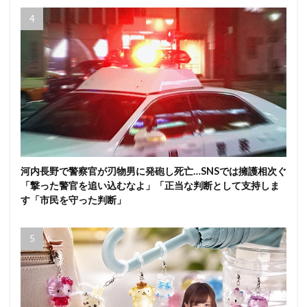
河内長野で警察官が刃物男に発砲し死亡…SNSでは擁護相次ぐ
「撃った警官を追い込むなよ」「正当な判断として支持しま
す「市民を守った判断」