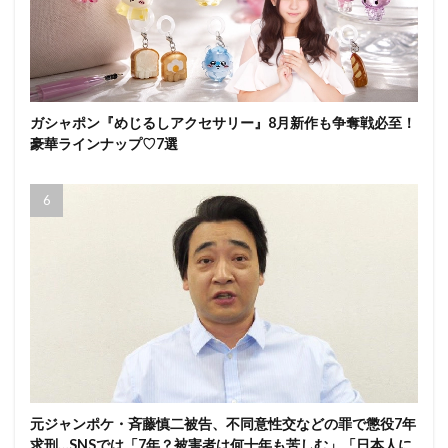
ガシャポン『めじるしアクセサリー』8月新作も争奪戦必至！
豪華ラインナップ♡7選
元ジャンポケ・斉藤慎二被告、不同意性交などの罪で懲役7年
求刑…SNSでは「7年？被害者は何十年も苦しむ」「日本人に