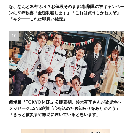
な、なんと20年ぶり？お値段そのまま2個増量の神キャンペー
ンにSNS歓喜「全種制覇します」「これは買うしかねぇぞ」
「キタ━━これは即買い確定」
劇場版『TOKYO MER』公開延期、鈴木亮平さんが被災地へ
メッセージ…SNS称賛「心を込めたお知らせをありがとう」
「きっと被災者や救助に届いていると思います」