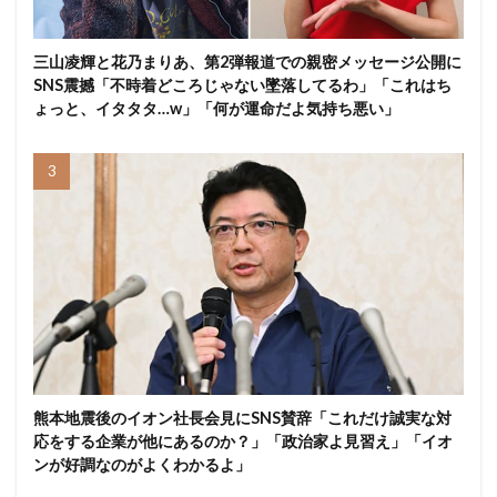
三山凌輝と花乃まりあ、第2弾報道での親密メッセージ公開に
SNS震撼「不時着どころじゃない墜落してるわ」「これはち
ょっと、イタタタ…w」「何が運命だよ気持ち悪い」
熊本地震後のイオン社長会見にSNS賛辞「これだけ誠実な対
応をする企業が他にあるのか？」「政治家よ見習え」「イオ
ンが好調なのがよくわかるよ」