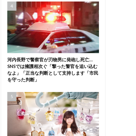
河内長野で警察官が刃物男に発砲し死亡…
SNSでは擁護相次ぐ「撃った警官を追い込む
なよ」「正当な判断として支持します「市民
を守った判断」