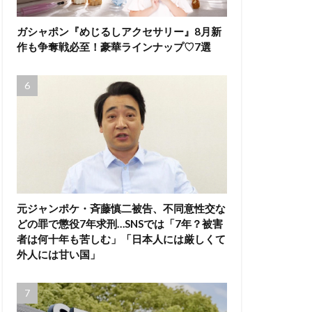
ガシャポン『めじるしアクセサリー』8月新
作も争奪戦必至！豪華ラインナップ♡7選
元ジャンポケ・斉藤慎二被告、不同意性交な
どの罪で懲役7年求刑…SNSでは「7年？被害
者は何十年も苦しむ」「日本人には厳しくて
外人には甘い国」