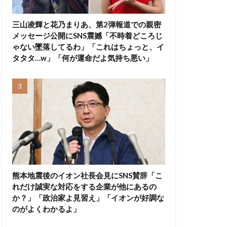
三山凌輝と花乃まりあ、第2弾報道での親密
メッセージ公開にSNS震撼「不時着どころじ
ゃない墜落してるわ」「これはちょっと、イ
タタタ…w」「何が運命だよ気持ち悪い」
熊本地震後のイオン社長会見にSNS賛辞「こ
れだけ誠実な対応をする企業が他にあるの
か？」「政治家よ見習え」「イオンが好調な
のがよくわかるよ」