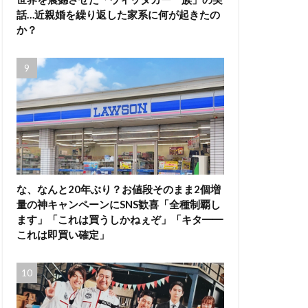
話…近親婚を繰り返した家系に何が起きたの
か？
な、なんと20年ぶり？お値段そのまま2個増
量の神キャンペーンにSNS歓喜「全種制覇し
ます」「これは買うしかねぇぞ」「キタ━━
これは即買い確定」