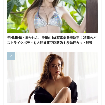
元NMB48・原かれん、待望の1st写真集発売決定！25歳のど
ストライクボディを大胆披露♡刺激強すぎ先行カット解禁