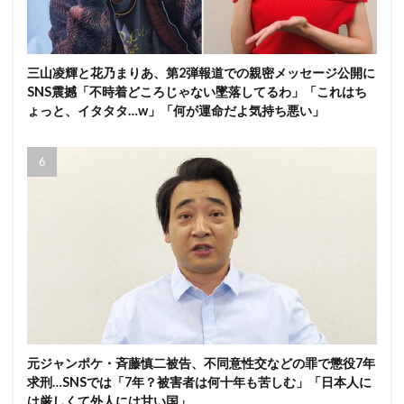
三山凌輝と花乃まりあ、第2弾報道での親密メッセージ公開に
SNS震撼「不時着どころじゃない墜落してるわ」「これはち
ょっと、イタタタ…w」「何が運命だよ気持ち悪い」
元ジャンポケ・斉藤慎二被告、不同意性交などの罪で懲役7年
求刑…SNSでは「7年？被害者は何十年も苦しむ」「日本人に
は厳しくて外人には甘い国」