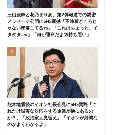
三山凌輝と花乃まりあ、第2弾報道での親密
メッセージ公開にSNS震撼「不時着どころじ
ゃない墜落してるわ」「これはちょっと、イ
タタタ…w」「何が運命だよ気持ち悪い」
熊本地震後のイオン社長会見にSNS賛辞「こ
れだけ誠実な対応をする企業が他にあるの
か？」「政治家よ見習え」「イオンが好調な
のがよくわかるよ」