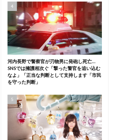
河内長野で警察官が刃物男に発砲し死亡…
SNSでは擁護相次ぐ「撃った警官を追い込む
なよ」「正当な判断として支持します「市民
を守った判断」