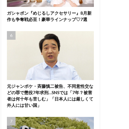
ガシャポン『めじるしアクセサリー』8月新
作も争奪戦必至！豪華ラインナップ♡7選
元ジャンポケ・斉藤慎二被告、不同意性交な
どの罪で懲役7年求刑…SNSでは「7年？被害
者は何十年も苦しむ」「日本人には厳しくて
外人には甘い国」