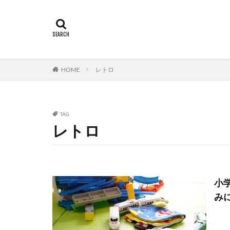
HOME
レトロ
TAG
レトロ
小
み