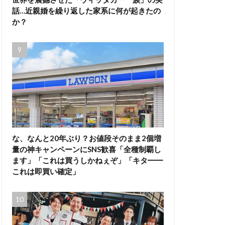
話…近親婚を繰り返した家系に何が起きたの
か？
な、なんと20年ぶり？お値段そのまま2個増
量の神キャンペーンにSNS歓喜「全種制覇し
ます」「これは買うしかねぇぞ」「キタ━━
これは即買い確定」