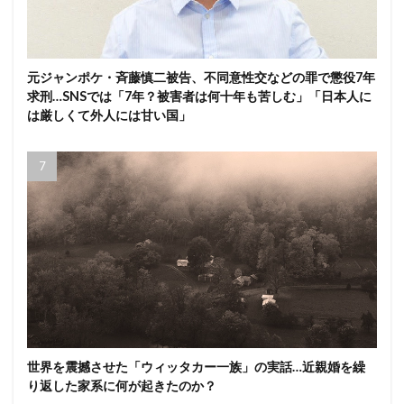
元ジャンポケ・斉藤慎二被告、不同意性交などの罪で懲役7年
求刑…SNSでは「7年？被害者は何十年も苦しむ」「日本人に
は厳しくて外人には甘い国」
世界を震撼させた「ウィッタカー一族」の実話…近親婚を繰
り返した家系に何が起きたのか？