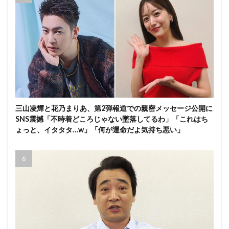
三山凌輝と花乃まりあ、第2弾報道での親密メッセージ公開に
SNS震撼「不時着どころじゃない墜落してるわ」「これはち
ょっと、イタタタ…w」「何が運命だよ気持ち悪い」