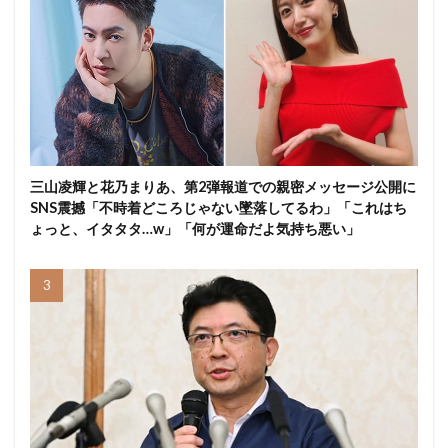
三山凌輝と花乃まりあ、第2弾報道での親密メッセージ公開に
SNS震撼「不時着どころじゃない墜落してるわ」「これはち
ょっと、イタタタ…w」「何が運命だよ気持ち悪い」