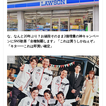
な、なんと20年ぶり？お値段そのまま2個増量の神キャンペー
ンにSNS歓喜「全種制覇します」「これは買うしかねぇぞ」
「キタ━━これは即買い確定」