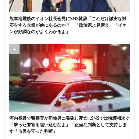
熊本地震後のイオン社長会見にSNS賛辞「これだけ誠実な対
応をする企業が他にあるのか？」「政治家よ見習え」「イオ
ンが好調なのがよくわかるよ」
河内長野で警察官が刃物男に発砲し死亡…SNSでは擁護相次ぐ
「撃った警官を追い込むなよ」「正当な判断として支持しま
す「市民を守った判断」