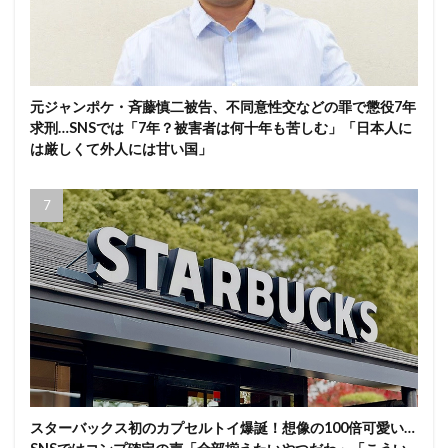
元ジャンポケ・斉藤慎二被告、不同意性交などの罪で懲役7年
求刑…SNSでは「7年？被害者は何十年も苦しむ」「日本人に
は厳しくて外人には甘い国」
スターバックス初のカプセルトイ爆誕！想像の100倍可愛い…