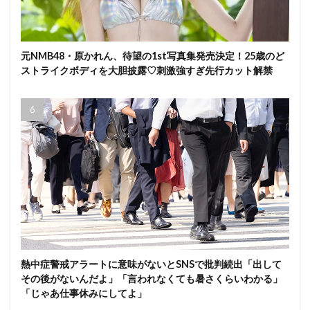
元NMB48・原かれん、待望の1st写真集発売決定！25歳のど
ストライクボディを大胆披露♡刺激強すぎ先行カット解禁
熱中症警戒アラートに意味がないとSNSで批判続出「出して
その後がないんだよ」「言われなくても暑さくらいわかる」
「じゃあ仕事休みにしてよ」