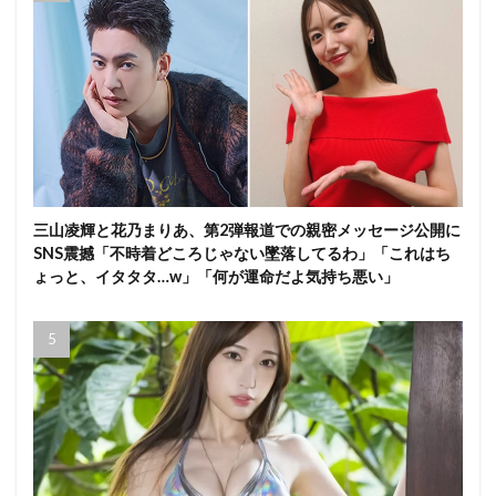
三山凌輝と花乃まりあ、第2弾報道での親密メッセージ公開に
SNS震撼「不時着どころじゃない墜落してるわ」「これはち
ょっと、イタタタ…w」「何が運命だよ気持ち悪い」