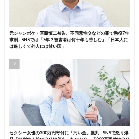
元ジャンポケ・斉藤慎二被告、不同意性交などの罪で懲役7年
求刑…SNSでは「7年？被害者は何十年も苦しむ」「日本人に
は厳しくて外人には甘い国」
セクシー女優の300万円寄付に「汚い金」批判…SNSで怒り爆