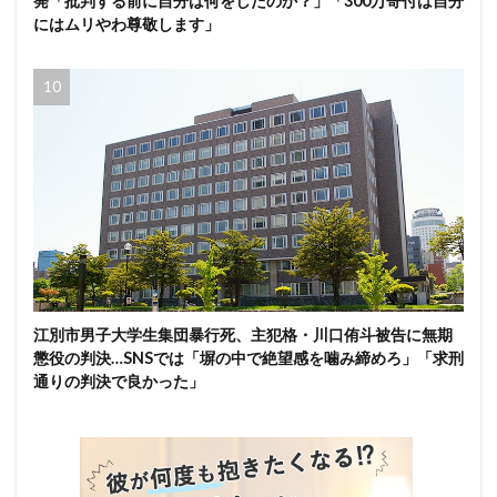
発「批判する前に自分は何をしたのか？」「300万寄付は自分
にはムリやわ尊敬します」
江別市男子大学生集団暴行死、主犯格・川口侑斗被告に無期
懲役の判決…SNSでは「塀の中で絶望感を噛み締めろ」「求刑
通りの判決で良かった」