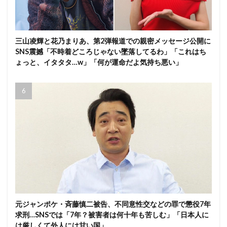
三山凌輝と花乃まりあ、第2弾報道での親密メッセージ公開に
SNS震撼「不時着どころじゃない墜落してるわ」「これはち
ょっと、イタタタ…w」「何が運命だよ気持ち悪い」
元ジャンポケ・斉藤慎二被告、不同意性交などの罪で懲役7年
求刑…SNSでは「7年？被害者は何十年も苦しむ」「日本人に
は厳しくて外人には甘い国」