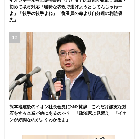
イオンモール熊本爆発事故「ハビタ」の幹部が遺族に謝罪・
初めて取材対応「曖昧な表現で逃げようとしてんじゃねー
よ」「後手の後手よね」「従業員の命より自分達の利益優
先」
熊本地震後のイオン社長会見にSNS賛辞「これだけ誠実な対
応をする企業が他にあるのか？」「政治家よ見習え」「イオ
ンが好調なのがよくわかるよ」