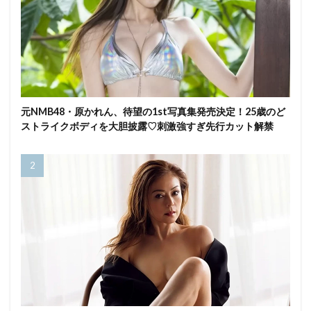
元NMB48・原かれん、待望の1st写真集発売決定！25歳のど
ストライクボディを大胆披露♡刺激強すぎ先行カット解禁