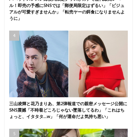
ル！即売の予感にSNSでは「郵便局限定はずるい」「ビジュ
アルが可愛すぎませんか」「転売ヤーの餌食になりませんよ
うに」
三山凌輝と花乃まりあ、第2弾報道での親密メッセージ公開に
SNS震撼「不時着どころじゃない墜落してるわ」「これはち
ょっと、イタタタ…w」「何が運命だよ気持ち悪い」