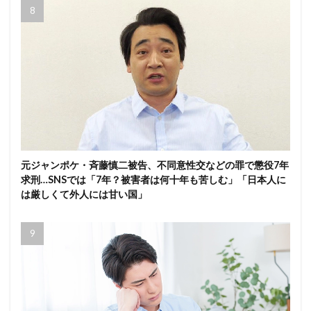
元ジャンポケ・斉藤慎二被告、不同意性交などの罪で懲役7年
求刑…SNSでは「7年？被害者は何十年も苦しむ」「日本人に
は厳しくて外人には甘い国」