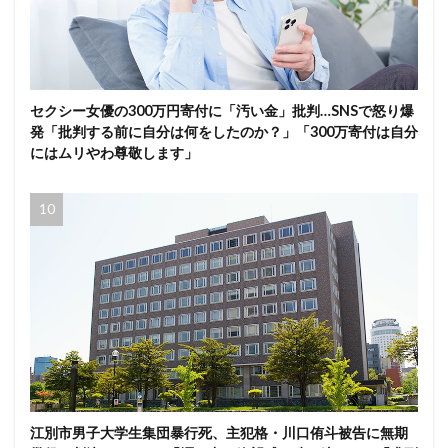
セクシー女優の300万円寄付に「汚い金」批判…SNSで怒り爆
発「批判する前に自分は何をしたのか？」「300万寄付は自分
にはムリやわ尊敬します」
江別市男子大学生集団暴行死、主犯格・川口侑斗被告に無期