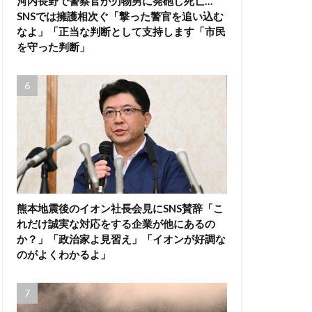
河内長野で警察官が刃物男に発砲し死亡…
SNSでは擁護相次ぐ「撃った警官を追い込む
なよ」「正当な判断として支持します「市民
を守った判断」
熊本地震後のイオン社長会見にSNS賛辞「こ
れだけ誠実な対応をする企業が他にあるの
か？」「政治家よ見習え」「イオンが好調な
のがよくわかるよ」