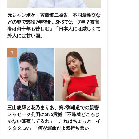
元ジャンポケ・斉藤慎二被告、不同意性交な
どの罪で懲役7年求刑…SNSでは「7年？被害
者は何十年も苦しむ」「日本人には厳しくて
外人には甘い国」
三山凌輝と花乃まりあ、第2弾報道での親密
メッセージ公開にSNS震撼「不時着どころじ
ゃない墜落してるわ」「これはちょっと、イ
タタタ…w」「何が運命だよ気持ち悪い」