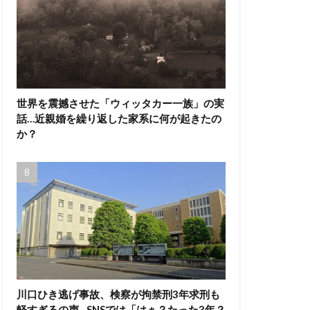
世界を震撼させた「ウィッタカー一族」の実
話…近親婚を繰り返した家系に何が起きたの
か？
川口ひき逃げ事故、検察が拘禁刑3年求刑も
軽すぎるの声…SNSでは「はぁ？たった3年？