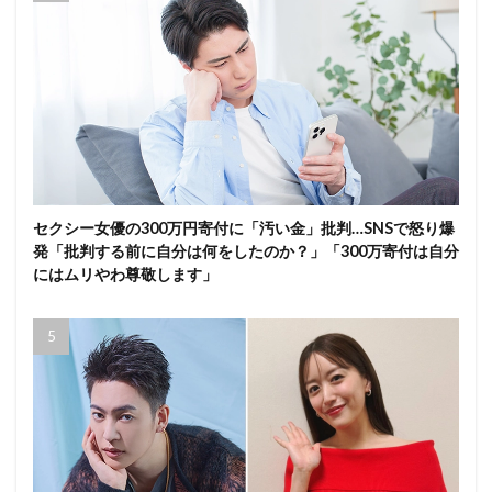
セクシー女優の300万円寄付に「汚い金」批判…SNSで怒り爆
発「批判する前に自分は何をしたのか？」「300万寄付は自分
にはムリやわ尊敬します」