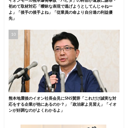
イオンモール熊本爆発事故「ハビタ」の幹部が遺族に謝罪・
初めて取材対応「曖昧な表現で逃げようとしてんじゃねー
よ」「後手の後手よね」「従業員の命より自分達の利益優
先」
熊本地震後のイオン社長会見にSNS賛辞「これだけ誠実な対
応をする企業が他にあるのか？」「政治家よ見習え」「イオ
ンが好調なのがよくわかるよ」