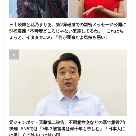
三山凌輝と花乃まりあ、第2弾報道での親密メッセージ公開に
SNS震撼「不時着どころじゃない墜落してるわ」「これはち
ょっと、イタタタ…w」「何が運命だよ気持ち悪い」
元ジャンポケ・斉藤慎二被告、不同意性交などの罪で懲役7年
求刑…SNSでは「7年？被害者は何十年も苦しむ」「日本人に
は厳しくて外人には甘い国」