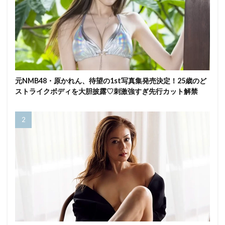
元NMB48・原かれん、待望の1st写真集発売決定！25歳のど
ストライクボディを大胆披露♡刺激強すぎ先行カット解禁