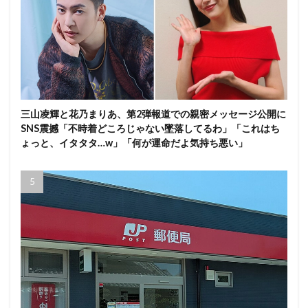
三山凌輝と花乃まりあ、第2弾報道での親密メッセージ公開に
SNS震撼「不時着どころじゃない墜落してるわ」「これはち
ょっと、イタタタ…w」「何が運命だよ気持ち悪い」