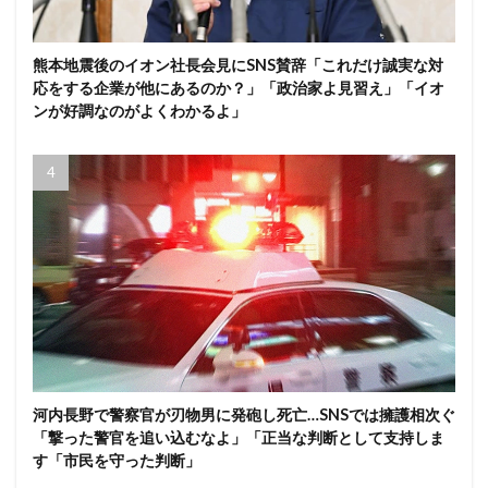
熊本地震後のイオン社長会見にSNS賛辞「これだけ誠実な対
応をする企業が他にあるのか？」「政治家よ見習え」「イオ
ンが好調なのがよくわかるよ」
河内長野で警察官が刃物男に発砲し死亡…SNSでは擁護相次ぐ
「撃った警官を追い込むなよ」「正当な判断として支持しま
す「市民を守った判断」