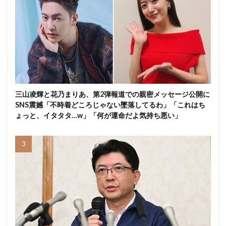
三山凌輝と花乃まりあ、第2弾報道での親密メッセージ公開に
SNS震撼「不時着どころじゃない墜落してるわ」「これはち
ょっと、イタタタ…w」「何が運命だよ気持ち悪い」