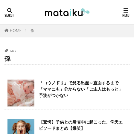
HOME
孫
TAG
孫
「コウノドリ」で見る出産～直面するまで
「ママにも」分からない「ご主人はもっと」
予測がつかない
【驚愕】子供との帰省中に起こった、仰天エ
ピソードまとめ【爆笑】