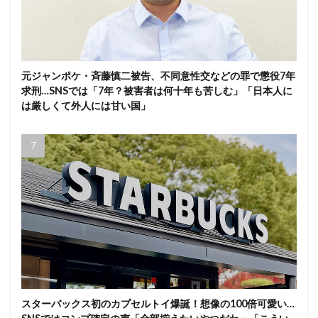
元ジャンポケ・斉藤慎二被告、不同意性交などの罪で懲役7年
求刑…SNSでは「7年？被害者は何十年も苦しむ」「日本人に
は厳しくて外人には甘い国」
スターバックス初のカプセルトイ爆誕！想像の100倍可愛い…