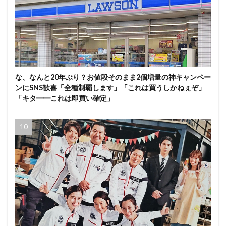
な、なんと20年ぶり？お値段そのまま2個増量の神キャンペー
ンにSNS歓喜「全種制覇します」「これは買うしかねぇぞ」
「キタ━━これは即買い確定」