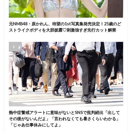
元NMB48・原かれん、待望の1st写真集発売決定！25歳のど
ストライクボディを大胆披露♡刺激強すぎ先行カット解禁
熱中症警戒アラートに意味がないとSNSで批判続出「出して
その後がないんだよ」「言われなくても暑さくらいわかる」
「じゃあ仕事休みにしてよ」