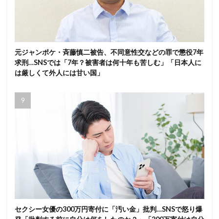
元ジャンポケ・斉藤慎二被告、不同意性交などの罪で懲役7年
求刑…SNSでは「7年？被害者は何十年も苦しむ」「日本人に
は厳しくて外人には甘い国」
セクシー女優の300万円寄付に「汚い金」批判…SNSで怒り爆