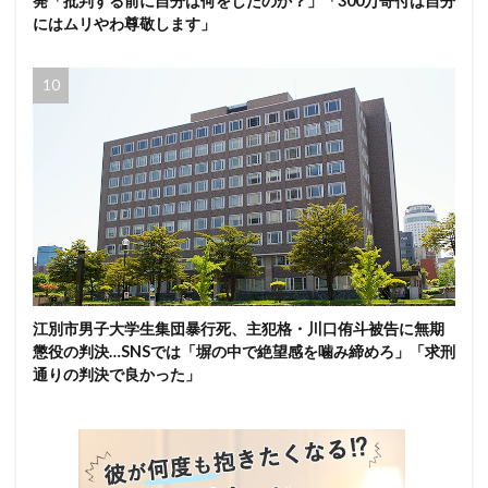
発「批判する前に自分は何をしたのか？」「300万寄付は自分
にはムリやわ尊敬します」
江別市男子大学生集団暴行死、主犯格・川口侑斗被告に無期
懲役の判決…SNSでは「塀の中で絶望感を噛み締めろ」「求刑
通りの判決で良かった」