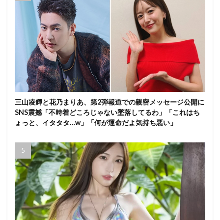
三山凌輝と花乃まりあ、第2弾報道での親密メッセージ公開に
SNS震撼「不時着どころじゃない墜落してるわ」「これはち
ょっと、イタタタ…w」「何が運命だよ気持ち悪い」