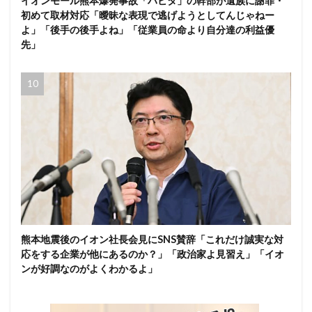
イオンモール熊本爆発事故「ハビタ」の幹部が遺族に謝罪・
初めて取材対応「曖昧な表現で逃げようとしてんじゃねー
よ」「後手の後手よね」「従業員の命より自分達の利益優
先」
熊本地震後のイオン社長会見にSNS賛辞「これだけ誠実な対
応をする企業が他にあるのか？」「政治家よ見習え」「イオ
ンが好調なのがよくわかるよ」