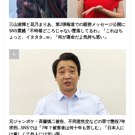
三山凌輝と花乃まりあ、第2弾報道での親密メッセージ公開に
SNS震撼「不時着どころじゃない墜落してるわ」「これはち
ょっと、イタタタ…w」「何が運命だよ気持ち悪い」
元ジャンポケ・斉藤慎二被告、不同意性交などの罪で懲役7年
求刑…SNSでは「7年？被害者は何十年も苦しむ」「日本人に
は厳しくて外人には甘い国」