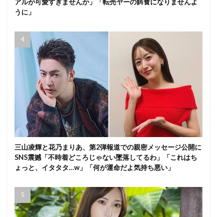
アルが可愛すぎませんか」「転売ヤーの餌食になりませんよ
うに」
三山凌輝と花乃まりあ、第2弾報道での親密メッセージ公開に
SNS震撼「不時着どころじゃない墜落してるわ」「これはち
ょっと、イタタタ…w」「何が運命だよ気持ち悪い」