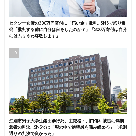
セクシー女優の300万円寄付に「汚い金」批判…SNSで怒り爆
発「批判する前に自分は何をしたのか？」「300万寄付は自分
にはムリやわ尊敬します」
江別市男子大学生集団暴行死、主犯格・川口侑斗被告に無期
懲役の判決…SNSでは「塀の中で絶望感を噛み締めろ」「求刑
通りの判決で良かった」