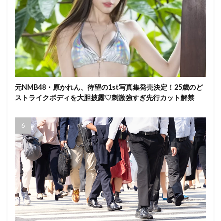
元NMB48・原かれん、待望の1st写真集発売決定！25歳のど
ストライクボディを大胆披露♡刺激強すぎ先行カット解禁