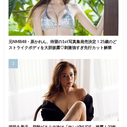
元NMB48・原かれん、待望の1st写真集発売決定！25歳のど
ストライクボディを大胆披露♡刺激強すぎ先行カット解禁
武田久美子、貝殻ビキニの次は「サンゴNUDE」披露！23年