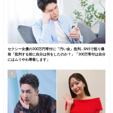
セクシー女優の300万円寄付に「汚い金」批判…SNSで怒り爆
発「批判する前に自分は何をしたのか？」「300万寄付は自分
にはムリやわ尊敬します」