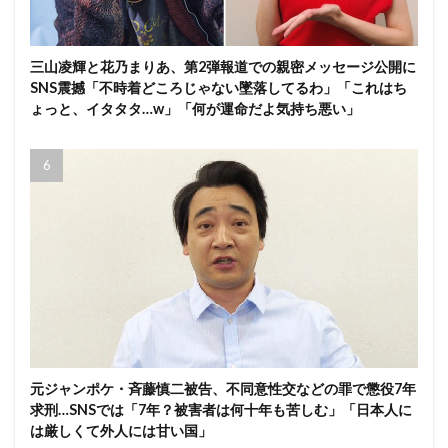
三山凌輝と花乃まりあ、第2弾報道での親密メッセージ公開に
SNS震撼「不時着どころじゃない墜落してるわ」「これはち
ょっと、イタタタ…w」「何が運命だよ気持ち悪い」
元ジャンポケ・斉藤慎二被告、不同意性交などの罪で懲役7年
求刑…SNSでは「7年？被害者は何十年も苦しむ」「日本人に
は厳しくて外人には甘い国」