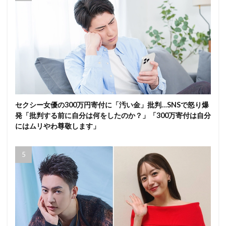
セクシー女優の300万円寄付に「汚い金」批判…SNSで怒り爆
発「批判する前に自分は何をしたのか？」「300万寄付は自分
にはムリやわ尊敬します」