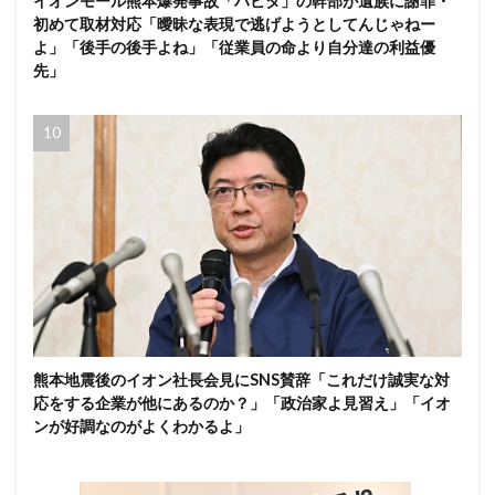
イオンモール熊本爆発事故「ハビタ」の幹部が遺族に謝罪・
初めて取材対応「曖昧な表現で逃げようとしてんじゃねー
よ」「後手の後手よね」「従業員の命より自分達の利益優
先」
熊本地震後のイオン社長会見にSNS賛辞「これだけ誠実な対
応をする企業が他にあるのか？」「政治家よ見習え」「イオ
ンが好調なのがよくわかるよ」