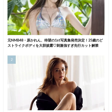
元NMB48・原かれん、待望の1st写真集発売決定！25歳のど
ストライクボディを大胆披露♡刺激強すぎ先行カット解禁