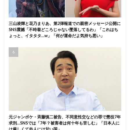
三山凌輝と花乃まりあ、第2弾報道での親密メッセージ公開に
SNS震撼「不時着どころじゃない墜落してるわ」「これはち
ょっと、イタタタ…w」「何が運命だよ気持ち悪い」
元ジャンポケ・斉藤慎二被告、不同意性交などの罪で懲役7年
求刑…SNSでは「7年？被害者は何十年も苦しむ」「日本人に
は厳しくて外人には甘い国」