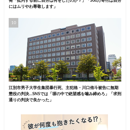
発「批判する前に自分は何をしたのか？」「300万寄付は自分
にはムリやわ尊敬します」
江別市男子大学生集団暴行死、主犯格・川口侑斗被告に無期
懲役の判決…SNSでは「塀の中で絶望感を噛み締めろ」「求刑
通りの判決で良かった」