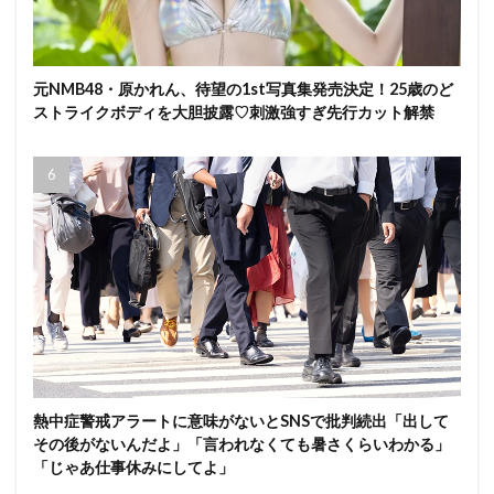
元NMB48・原かれん、待望の1st写真集発売決定！25歳のど
ストライクボディを大胆披露♡刺激強すぎ先行カット解禁
熱中症警戒アラートに意味がないとSNSで批判続出「出して
その後がないんだよ」「言われなくても暑さくらいわかる」
「じゃあ仕事休みにしてよ」