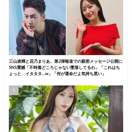
三山凌輝と花乃まりあ、第2弾報道での親密メッセージ公開に
SNS震撼「不時着どころじゃない墜落してるわ」「これはち
ょっと、イタタタ…w」「何が運命だよ気持ち悪い」