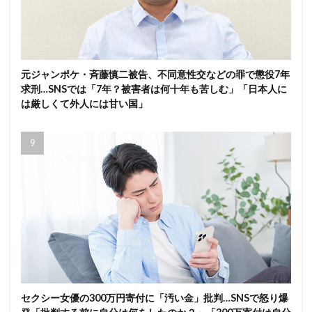
元ジャンポケ・斉藤慎二被告、不同意性交などの罪で懲役7年
求刑…SNSでは「7年？被害者は何十年も苦しむ」「日本人に
は厳しくて外人には甘い国」
セクシー女優の300万円寄付に「汚い金」批判…SNSで怒り爆