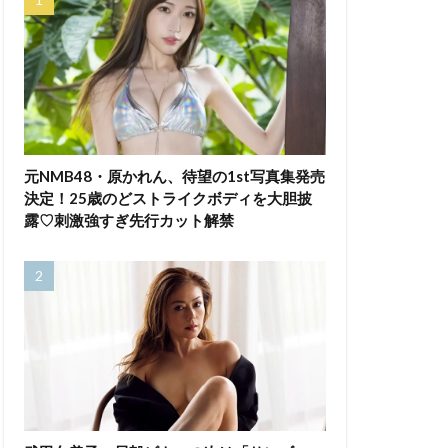
元NMB48・原かれん、待望の1st写真集発売
決定！25歳のどストライクボディを大胆披
露♡刺激強すぎ先行カット解禁