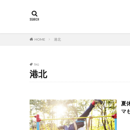
HOME
港北
TAG
港北
夏休
マ