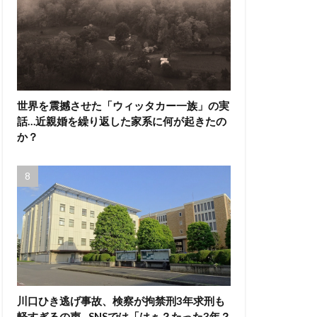
世界を震撼させた「ウィッタカー一族」の実
話…近親婚を繰り返した家系に何が起きたの
か？
川口ひき逃げ事故、検察が拘禁刑3年求刑も
軽すぎるの声…SNSでは「はぁ？たった3年？