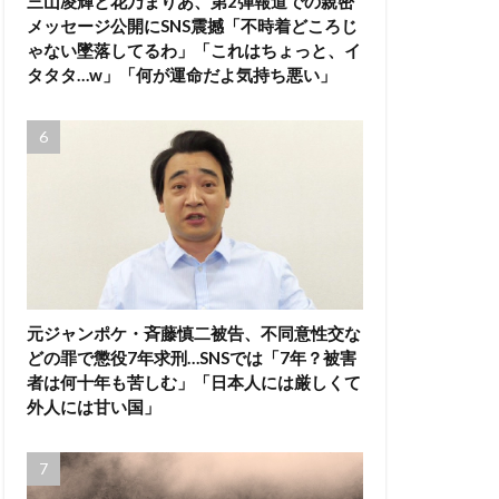
三山凌輝と花乃まりあ、第2弾報道での親密
メッセージ公開にSNS震撼「不時着どころじ
ゃない墜落してるわ」「これはちょっと、イ
タタタ…w」「何が運命だよ気持ち悪い」
元ジャンポケ・斉藤慎二被告、不同意性交な
どの罪で懲役7年求刑…SNSでは「7年？被害
者は何十年も苦しむ」「日本人には厳しくて
外人には甘い国」