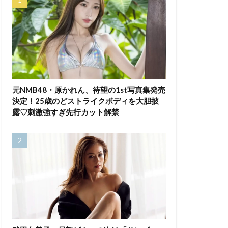
元NMB48・原かれん、待望の1st写真集発売
決定！25歳のどストライクボディを大胆披
露♡刺激強すぎ先行カット解禁