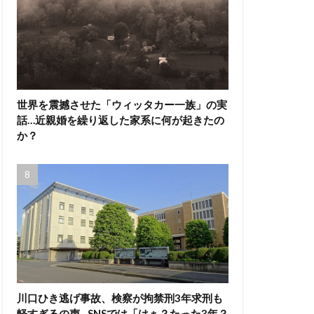
世界を震撼させた「ウィッタカー一族」の実
話…近親婚を繰り返した家系に何が起きたの
か？
川口ひき逃げ事故、検察が拘禁刑3年求刑も
軽すぎるの声…SNSでは「はぁ？たった3年？