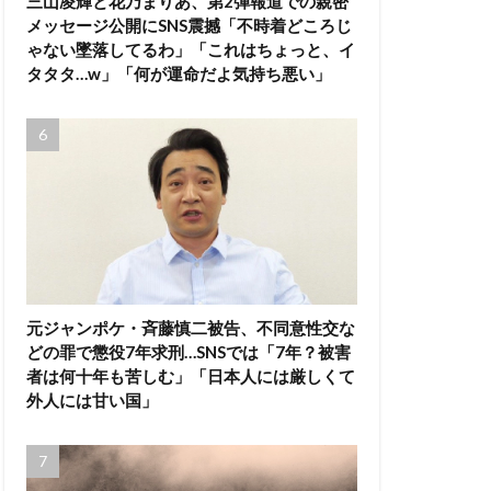
三山凌輝と花乃まりあ、第2弾報道での親密
メッセージ公開にSNS震撼「不時着どころじ
ゃない墜落してるわ」「これはちょっと、イ
タタタ…w」「何が運命だよ気持ち悪い」
元ジャンポケ・斉藤慎二被告、不同意性交な
どの罪で懲役7年求刑…SNSでは「7年？被害
者は何十年も苦しむ」「日本人には厳しくて
外人には甘い国」