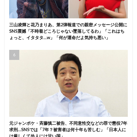
三山凌輝と花乃まりあ、第2弾報道での親密メッセージ公開に
SNS震撼「不時着どころじゃない墜落してるわ」「これはち
ょっと、イタタタ…w」「何が運命だよ気持ち悪い」
元ジャンポケ・斉藤慎二被告、不同意性交などの罪で懲役7年
求刑…SNSでは「7年？被害者は何十年も苦しむ」「日本人に
は厳しくて外人には甘い国」