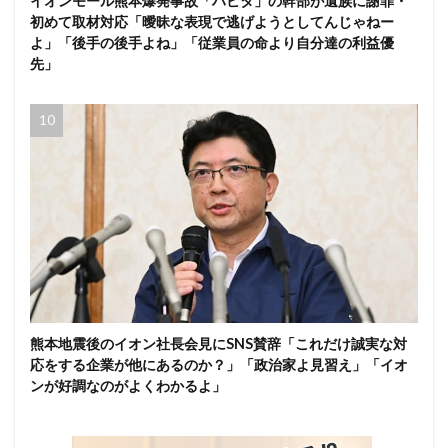
イオンモール熊本爆発事故「ハビタ」の幹部が遺族に謝罪・
初めて取材対応「曖昧な表現で逃げようとしてんじゃねー
よ」「後手の後手よね」「従業員の命より自分達の利益優
先」
熊本地震後のイオン社長会見にSNS賛辞「これだけ誠実な対
応をする企業が他にあるのか？」「政治家よ見習え」「イオ
ンが好調なのがよくわかるよ」