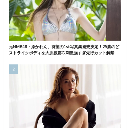
元NMB48・原かれん、待望の1st写真集発売決定！25歳のど
ストライクボディを大胆披露♡刺激強すぎ先行カット解禁