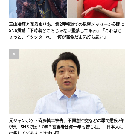
三山凌輝と花乃まりあ、第2弾報道での親密メッセージ公開に
SNS震撼「不時着どころじゃない墜落してるわ」「これはち
ょっと、イタタタ…w」「何が運命だよ気持ち悪い」
元ジャンポケ・斉藤慎二被告、不同意性交などの罪で懲役7年
求刑…SNSでは「7年？被害者は何十年も苦しむ」「日本人に
は厳しくて外人には甘い国」