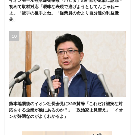
イオンモール熊本爆発事故「ハビタ」の幹部が遺族に謝罪・
初めて取材対応「曖昧な表現で逃げようとしてんじゃねー
よ」「後手の後手よね」「従業員の命より自分達の利益優
先」
熊本地震後のイオン社長会見にSNS賛辞「これだけ誠実な対
応をする企業が他にあるのか？」「政治家よ見習え」「イオ
ンが好調なのがよくわかるよ」