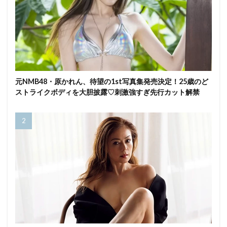
元NMB48・原かれん、待望の1st写真集発売決定！25歳のど
ストライクボディを大胆披露♡刺激強すぎ先行カット解禁