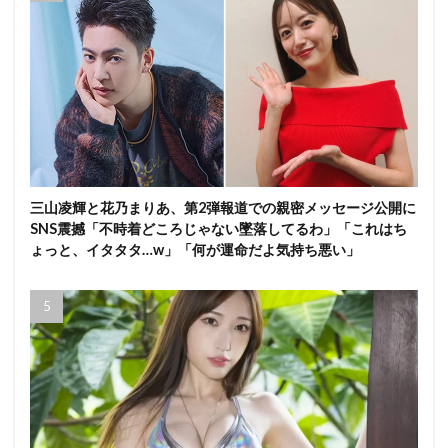
三山凌輝と花乃まりあ、第2弾報道での親密メッセージ公開に
SNS震撼「不時着どころじゃない墜落してるわ」「これはち
ょっと、イタタタ…w」「何が運命だよ気持ち悪い」