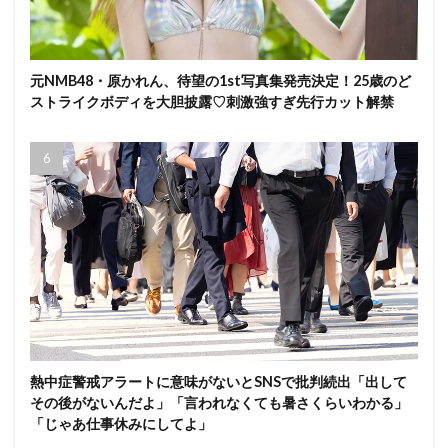
元NMB48・原かれん、待望の1st写真集発売決定！25歳のど
ストライクボディを大胆披露♡刺激強すぎ先行カット解禁
熱中症警戒アラートに意味がないとSNSで批判続出「出して
その後がないんだよ」「言われなくても暑さくらいわかる」
「じゃあ仕事休みにしてよ」