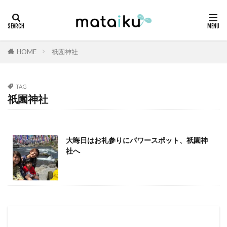
HOME
祇園神社
TAG
祇園神社
大晦日はお礼参りにパワースポット、祇園神
社へ