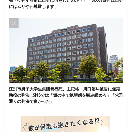
発「批判する前に自分は何をしたのか？」「300万寄付は自分
にはムリやわ尊敬します」
江別市男子大学生集団暴行死、主犯格・川口侑斗被告に無期
懲役の判決…SNSでは「塀の中で絶望感を噛み締めろ」「求刑
通りの判決で良かった」