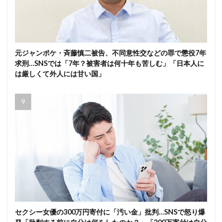
元ジャンポケ・斉藤慎二被告、不同意性交などの罪で懲役7年
求刑…SNSでは「7年？被害者は何十年も苦しむ」「日本人に
は厳しくて外人には甘い国」
セクシー女優の300万円寄付に「汚い金」批判…SNSで怒り爆