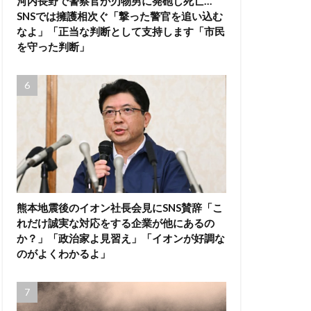
河内長野で警察官が刃物男に発砲し死亡…
SNSでは擁護相次ぐ「撃った警官を追い込む
なよ」「正当な判断として支持します「市民
を守った判断」
熊本地震後のイオン社長会見にSNS賛辞「こ
れだけ誠実な対応をする企業が他にあるの
か？」「政治家よ見習え」「イオンが好調な
のがよくわかるよ」