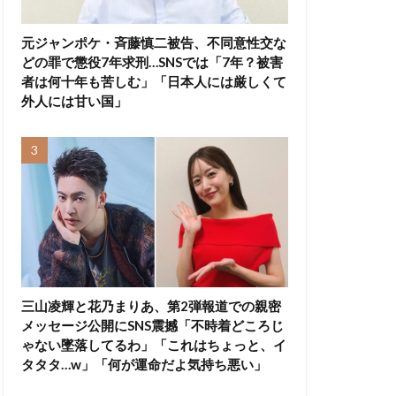
元ジャンポケ・斉藤慎二被告、不同意性交な
どの罪で懲役7年求刑…SNSでは「7年？被害
者は何十年も苦しむ」「日本人には厳しくて
外人には甘い国」
三山凌輝と花乃まりあ、第2弾報道での親密
メッセージ公開にSNS震撼「不時着どころじ
ゃない墜落してるわ」「これはちょっと、イ
タタタ…w」「何が運命だよ気持ち悪い」