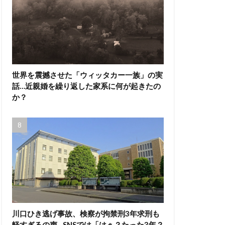
世界を震撼させた「ウィッタカー一族」の実
話…近親婚を繰り返した家系に何が起きたの
か？
川口ひき逃げ事故、検察が拘禁刑3年求刑も
軽すぎるの声…SNSでは「はぁ？たった3年？