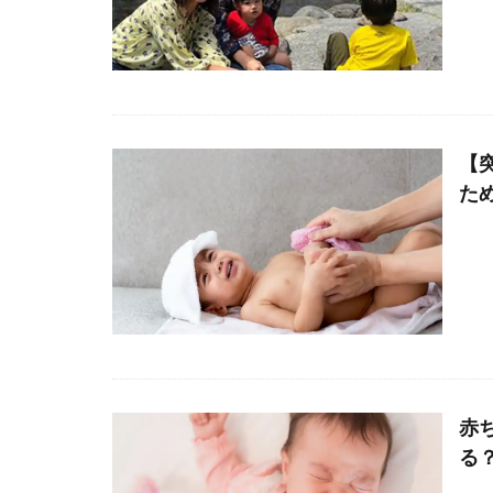
【
た
赤
る