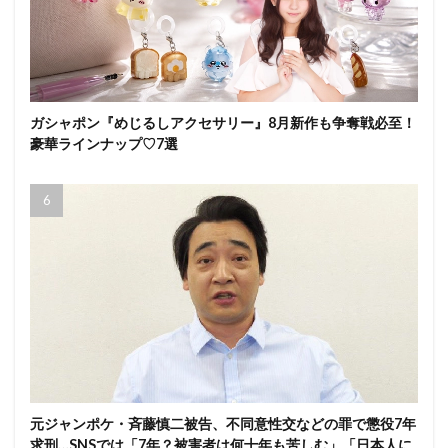
ガシャポン『めじるしアクセサリー』8月新作も争奪戦必至！
豪華ラインナップ♡7選
元ジャンポケ・斉藤慎二被告、不同意性交などの罪で懲役7年
求刑…SNSでは「7年？被害者は何十年も苦しむ」「日本人に