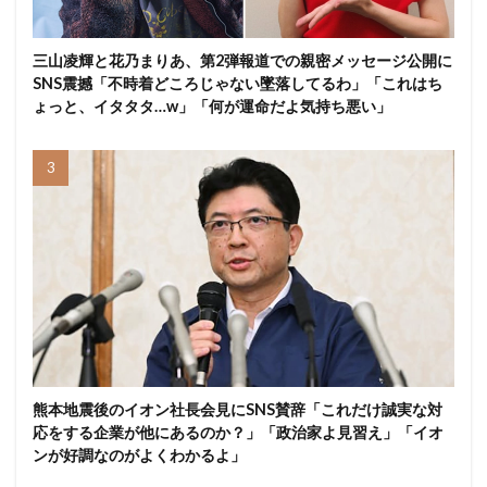
三山凌輝と花乃まりあ、第2弾報道での親密メッセージ公開に
SNS震撼「不時着どころじゃない墜落してるわ」「これはち
ょっと、イタタタ…w」「何が運命だよ気持ち悪い」
熊本地震後のイオン社長会見にSNS賛辞「これだけ誠実な対
応をする企業が他にあるのか？」「政治家よ見習え」「イオ
ンが好調なのがよくわかるよ」