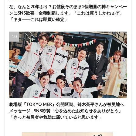
な、なんと20年ぶり？お値段そのまま2個増量の神キャンペー
ンにSNS歓喜「全種制覇します」「これは買うしかねぇぞ」
「キタ━━これは即買い確定」
劇場版『TOKYO MER』公開延期、鈴木亮平さんが被災地へ
メッセージ…SNS称賛「心を込めたお知らせをありがとう」
「きっと被災者や救助に届いていると思います」