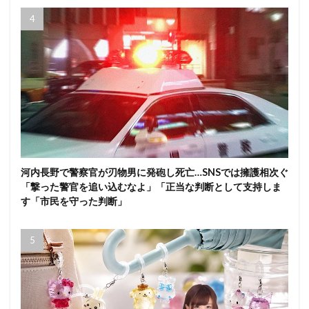
河内長野で警察官が刃物男に発砲し死亡…SNSでは擁護相次ぐ
「撃った警官を追い込むなよ」「正当な判断として支持しま
す「市民を守った判断」