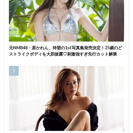
元NMB48・原かれん、待望の1st写真集発売決定！25歳のど
ストライクボディを大胆披露♡刺激強すぎ先行カット解禁