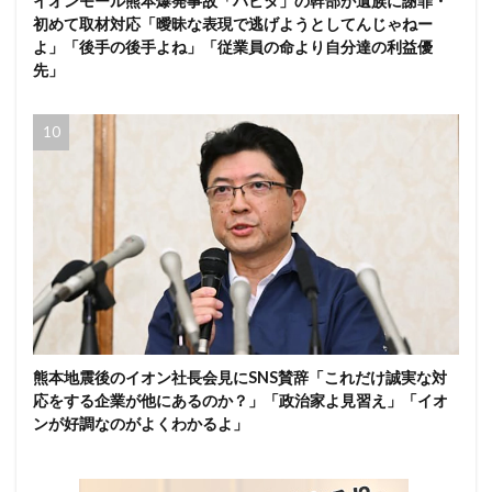
イオンモール熊本爆発事故「ハビタ」の幹部が遺族に謝罪・
初めて取材対応「曖昧な表現で逃げようとしてんじゃねー
よ」「後手の後手よね」「従業員の命より自分達の利益優
先」
熊本地震後のイオン社長会見にSNS賛辞「これだけ誠実な対
応をする企業が他にあるのか？」「政治家よ見習え」「イオ
ンが好調なのがよくわかるよ」