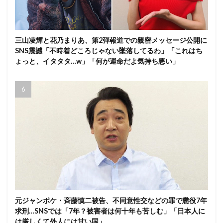
三山凌輝と花乃まりあ、第2弾報道での親密メッセージ公開に
SNS震撼「不時着どころじゃない墜落してるわ」「これはち
ょっと、イタタタ…w」「何が運命だよ気持ち悪い」
元ジャンポケ・斉藤慎二被告、不同意性交などの罪で懲役7年
求刑…SNSでは「7年？被害者は何十年も苦しむ」「日本人に
は厳しくて外人には甘い国」