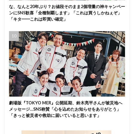
な、なんと20年ぶり？お値段そのまま2個増量の神キャンペー
ンにSNS歓喜「全種制覇します」「これは買うしかねぇぞ」
「キタ━━これは即買い確定」
劇場版『TOKYO MER』公開延期、鈴木亮平さんが被災地へ
メッセージ…SNS称賛「心を込めたお知らせをありがとう」
「きっと被災者や救助に届いていると思います」