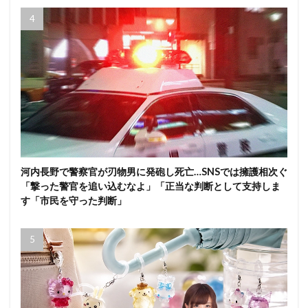
河内長野で警察官が刃物男に発砲し死亡…SNSでは擁護相次ぐ
「撃った警官を追い込むなよ」「正当な判断として支持しま
す「市民を守った判断」