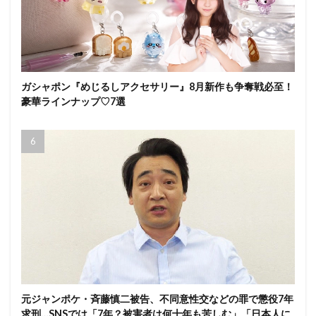
ガシャポン『めじるしアクセサリー』8月新作も争奪戦必至！
豪華ラインナップ♡7選
元ジャンポケ・斉藤慎二被告、不同意性交などの罪で懲役7年
求刑…SNSでは「7年？被害者は何十年も苦しむ」「日本人に