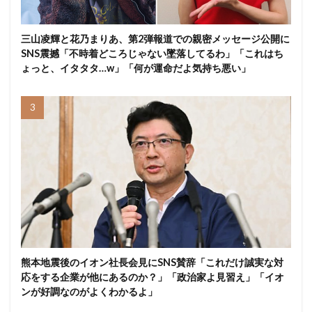
三山凌輝と花乃まりあ、第2弾報道での親密メッセージ公開に
SNS震撼「不時着どころじゃない墜落してるわ」「これはち
ょっと、イタタタ…w」「何が運命だよ気持ち悪い」
熊本地震後のイオン社長会見にSNS賛辞「これだけ誠実な対
応をする企業が他にあるのか？」「政治家よ見習え」「イオ
ンが好調なのがよくわかるよ」