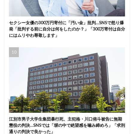
セクシー女優の300万円寄付に「汚い金」批判…SNSで怒り爆
発「批判する前に自分は何をしたのか？」「300万寄付は自分
にはムリやわ尊敬します」
江別市男子大学生集団暴行死、主犯格・川口侑斗被告に無期
懲役の判決…SNSでは「塀の中で絶望感を噛み締めろ」「求刑
通りの判決で良かった」