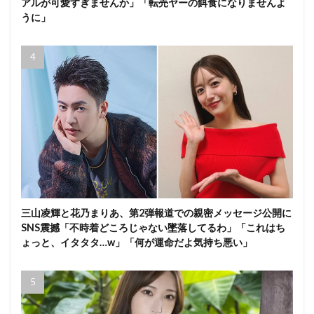
アルが可愛すぎませんか」「転売ヤーの餌食になりませんよ
うに」
三山凌輝と花乃まりあ、第2弾報道での親密メッセージ公開に
SNS震撼「不時着どころじゃない墜落してるわ」「これはち
ょっと、イタタタ…w」「何が運命だよ気持ち悪い」