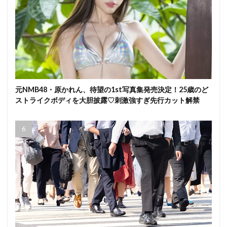
元NMB48・原かれん、待望の1st写真集発売決定！25歳のど
ストライクボディを大胆披露♡刺激強すぎ先行カット解禁