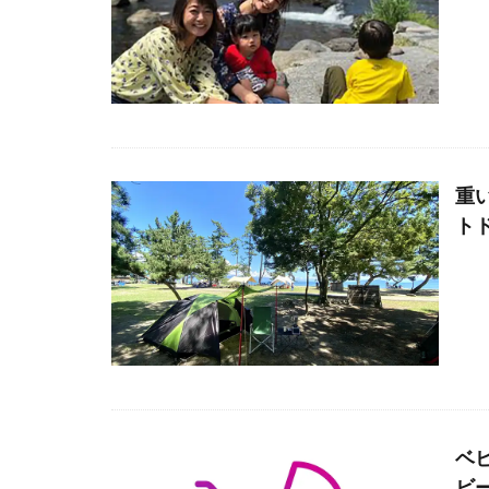
重
ト
ベ
ビ