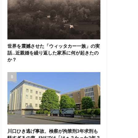
世界を震撼させた「ウィッタカー一族」の実
話…近親婚を繰り返した家系に何が起きたの
か？
川口ひき逃げ事故、検察が拘禁刑3年求刑も
軽すぎるの声…SNSでは「はぁ？たった3年？