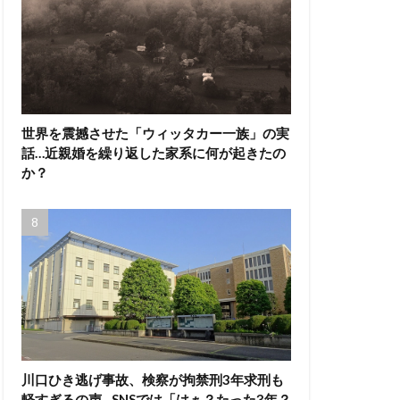
世界を震撼させた「ウィッタカー一族」の実
話…近親婚を繰り返した家系に何が起きたの
か？
川口ひき逃げ事故、検察が拘禁刑3年求刑も
軽すぎるの声…SNSでは「はぁ？たった3年？