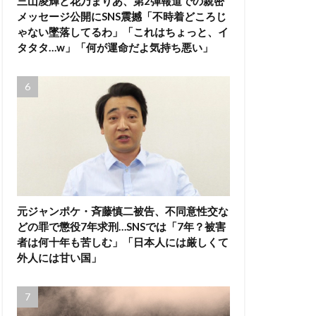
三山凌輝と花乃まりあ、第2弾報道での親密
メッセージ公開にSNS震撼「不時着どころじ
ゃない墜落してるわ」「これはちょっと、イ
タタタ…w」「何が運命だよ気持ち悪い」
元ジャンポケ・斉藤慎二被告、不同意性交な
どの罪で懲役7年求刑…SNSでは「7年？被害
者は何十年も苦しむ」「日本人には厳しくて
外人には甘い国」