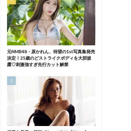
元NMB48・原かれん、待望の1st写真集発売
決定！25歳のどストライクボディを大胆披
露♡刺激強すぎ先行カット解禁