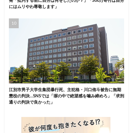
発「批判する前に自分は何をしたのか？」「300万寄付は自分
にはムリやわ尊敬します」
江別市男子大学生集団暴行死、主犯格・川口侑斗被告に無期
懲役の判決…SNSでは「塀の中で絶望感を噛み締めろ」「求刑
通りの判決で良かった」