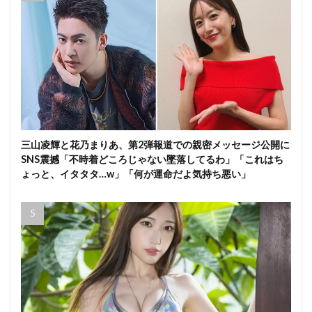
三山凌輝と花乃まりあ、第2弾報道での親密メッセージ公開に
SNS震撼「不時着どころじゃない墜落してるわ」「これはち
ょっと、イタタタ…w」「何が運命だよ気持ち悪い」