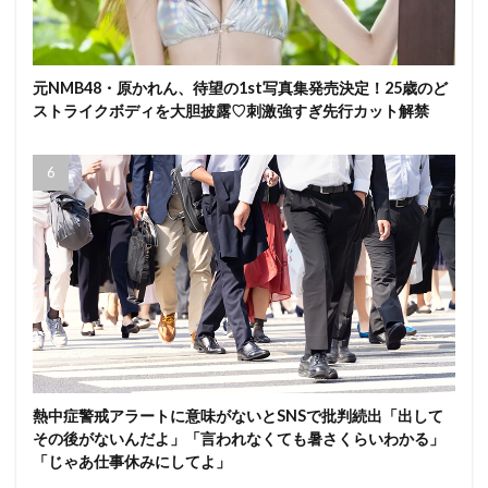
元NMB48・原かれん、待望の1st写真集発売決定！25歳のど
ストライクボディを大胆披露♡刺激強すぎ先行カット解禁
熱中症警戒アラートに意味がないとSNSで批判続出「出して
その後がないんだよ」「言われなくても暑さくらいわかる」
「じゃあ仕事休みにしてよ」