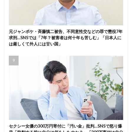
元ジャンポケ・斉藤慎二被告、不同意性交などの罪で懲役7年
求刑…SNSでは「7年？被害者は何十年も苦しむ」「日本人に
は厳しくて外人には甘い国」
セクシー女優の300万円寄付に「汚い金」批判…SNSで怒り爆