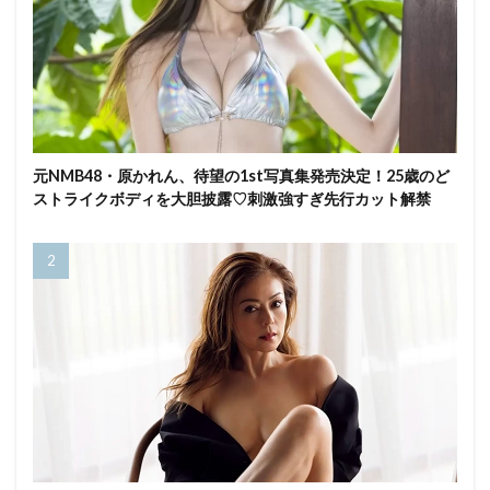
元NMB48・原かれん、待望の1st写真集発売決定！25歳のど
ストライクボディを大胆披露♡刺激強すぎ先行カット解禁