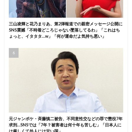
三山凌輝と花乃まりあ、第2弾報道での親密メッセージ公開に
SNS震撼「不時着どころじゃない墜落してるわ」「これはち
ょっと、イタタタ…w」「何が運命だよ気持ち悪い」
元ジャンポケ・斉藤慎二被告、不同意性交などの罪で懲役7年
求刑…SNSでは「7年？被害者は何十年も苦しむ」「日本人に
は厳しくて外人には甘い国」