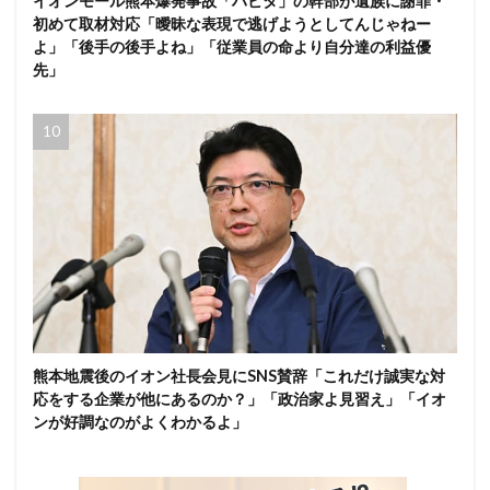
イオンモール熊本爆発事故「ハビタ」の幹部が遺族に謝罪・
初めて取材対応「曖昧な表現で逃げようとしてんじゃねー
よ」「後手の後手よね」「従業員の命より自分達の利益優
先」
熊本地震後のイオン社長会見にSNS賛辞「これだけ誠実な対
応をする企業が他にあるのか？」「政治家よ見習え」「イオ
ンが好調なのがよくわかるよ」