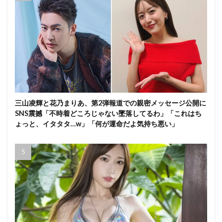
三山凌輝と花乃まりあ、第2弾報道での親密メッセージ公開に
SNS震撼「不時着どころじゃない墜落してるわ」「これはち
ょっと、イタタタ…w」「何が運命だよ気持ち悪い」