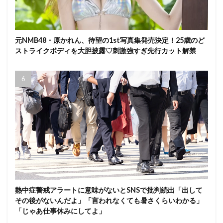
元NMB48・原かれん、待望の1st写真集発売決定！25歳のど
ストライクボディを大胆披露♡刺激強すぎ先行カット解禁
熱中症警戒アラートに意味がないとSNSで批判続出「出して
その後がないんだよ」「言われなくても暑さくらいわかる」
「じゃあ仕事休みにしてよ」