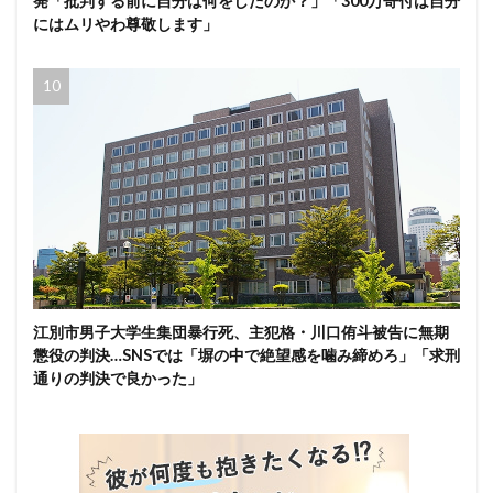
発「批判する前に自分は何をしたのか？」「300万寄付は自分
にはムリやわ尊敬します」
江別市男子大学生集団暴行死、主犯格・川口侑斗被告に無期
懲役の判決…SNSでは「塀の中で絶望感を噛み締めろ」「求刑
通りの判決で良かった」