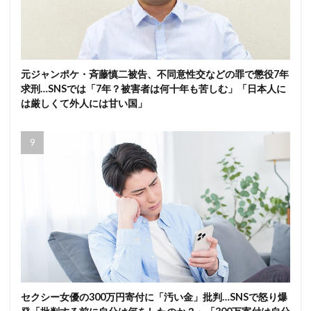
元ジャンポケ・斉藤慎二被告、不同意性交などの罪で懲役7年
求刑…SNSでは「7年？被害者は何十年も苦しむ」「日本人に
は厳しくて外人には甘い国」
セクシー女優の300万円寄付に「汚い金」批判…SNSで怒り爆