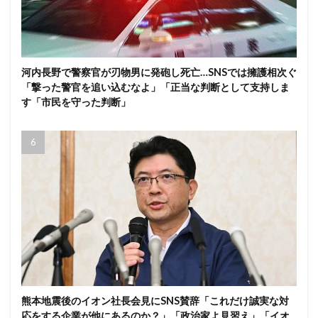
河内長野で警察官が刃物男に発砲し死亡…SNSでは擁護相次ぐ
「撃った警官を追い込むなよ」「正当な判断として支持しま
す「市民を守った判断」
熊本地震後のイオン社長会見にSNS賛辞「これだけ誠実な対
応をする企業が他にあるのか？」「政治家よ見習え」「イオ