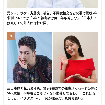
元ジャンポケ・斉藤慎二被告、不同意性交などの罪で懲役7年
求刑…SNSでは「7年？被害者は何十年も苦しむ」「日本人に
は厳しくて外人には甘い国」
三山凌輝と花乃まりあ、第2弾報道での親密メッセージ公開に
SNS震撼「不時着どころじゃない墜落してるわ」「これはち
ょっと、イタタタ…w」「何が運命だよ気持ち悪い」