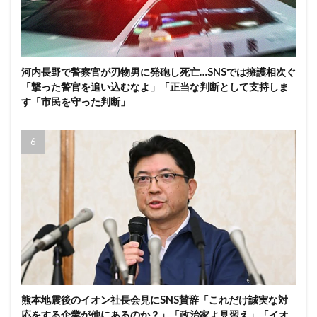
河内長野で警察官が刃物男に発砲し死亡…SNSでは擁護相次ぐ
「撃った警官を追い込むなよ」「正当な判断として支持しま
す「市民を守った判断」
熊本地震後のイオン社長会見にSNS賛辞「これだけ誠実な対
応をする企業が他にあるのか？」「政治家よ見習え」「イオ