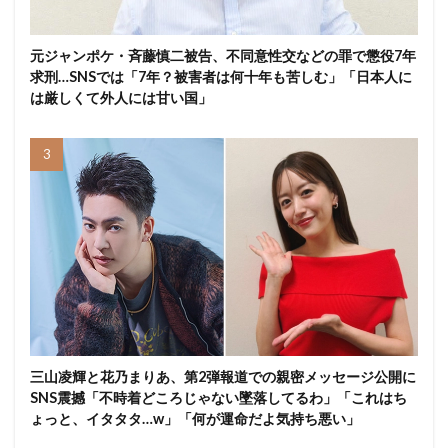
元ジャンポケ・斉藤慎二被告、不同意性交などの罪で懲役7年
求刑…SNSでは「7年？被害者は何十年も苦しむ」「日本人に
は厳しくて外人には甘い国」
三山凌輝と花乃まりあ、第2弾報道での親密メッセージ公開に
SNS震撼「不時着どころじゃない墜落してるわ」「これはち
ょっと、イタタタ…w」「何が運命だよ気持ち悪い」